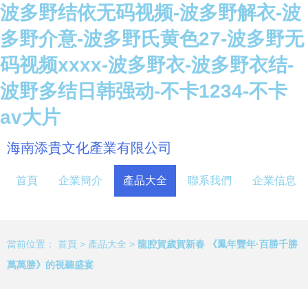
波多野结依无码视频-波多野解衣-波
多野介意-波多野氏黄色27-波多野无
码视频xxxx-波多野衣-波多野衣结-
波野多结日韩强动-不卡1234-不卡
av大片
海南添貴文化產業有限公司
首頁
企業簡介
產品大全
聯系我們
企業信息
當前位置：
首頁
>
產品大全
>
龍腔賀歲賀新春 《鳳年豐年·百勝千勝
萬萬勝》的視聽盛宴