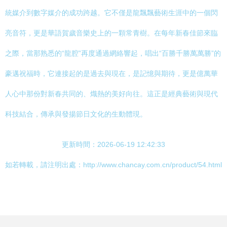
統媒介到數字媒介的成功跨越。它不僅是龍飄飄藝術生涯中的一個閃
亮音符，更是華語賀歲音樂史上的一顆常青樹。在每年新春佳節來臨
之際，當那熟悉的“龍腔”再度通過網絡響起，唱出“百勝千勝萬萬勝”的
豪邁祝福時，它連接起的是過去與現在，是記憶與期待，更是億萬華
人心中那份對新春共同的、熾熱的美好向往。這正是經典藝術與現代
科技結合，傳承與發揚節日文化的生動體現。
更新時間：2026-06-19 12:42:33
如若轉載，請注明出處：http://www.chancay.com.cn/product/54.html