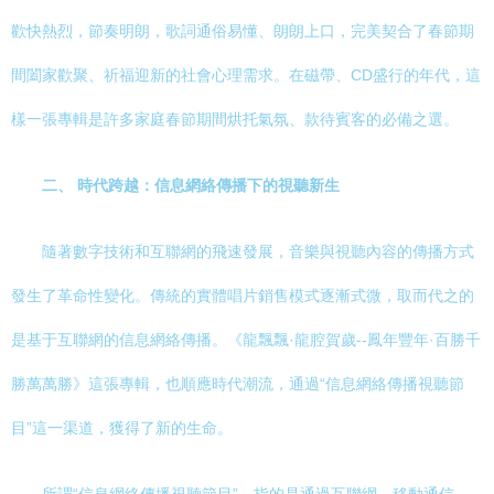
歡快熱烈，節奏明朗，歌詞通俗易懂、朗朗上口，完美契合了春節期
間闔家歡聚、祈福迎新的社會心理需求。在磁帶、CD盛行的年代，這
樣一張專輯是許多家庭春節期間烘托氣氛、款待賓客的必備之選。
二、 時代跨越：信息網絡傳播下的視聽新生
隨著數字技術和互聯網的飛速發展，音樂與視聽內容的傳播方式
發生了革命性變化。傳統的實體唱片銷售模式逐漸式微，取而代之的
是基于互聯網的信息網絡傳播。《龍飄飄·龍腔賀歲--鳳年豐年·百勝千
勝萬萬勝》這張專輯，也順應時代潮流，通過“信息網絡傳播視聽節
目”這一渠道，獲得了新的生命。