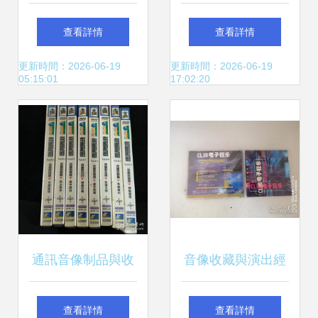
器游戲全集(2CD)
南》——一場穿越
查看詳情
查看詳情
重溫經典，正版收
時空的民族音樂史
更新時間：2026-06-19
更新時間：2026-06-19
05:15:01
17:02:20
藏
詩
通訊音像制品與收
音像收藏與演出經
藏雜項 信息網絡傳
紀 一個多元文化的
查看詳情
查看詳情