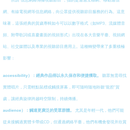
所謂“信息網絡傳播視聽節目”，指的是通過互聯網、移動通信
網、有線電視網等信息網絡，向公眾提供視聽節目服務的行為。這意
味著，這張經典的賀歲專輯如今可以以數字格式（如MP3、流媒體音
頻、附帶歌詞或喜慶畫面的視頻形式）出現在各大音樂平臺、視頻網
站、社交媒體以及專業的視聽節目應用上。這種轉變帶來了多重積極
影響：
accessibility）：經典作品得以永久保存和便捷獲取。
聽眾無需尋找
實體唱片，只需輕點鼠標或觸摸屏幕，即可隨時隨地聆聽“龍腔”賀
歲，讓經典旋律跨越時空限制，持續傳播。
audience）：觸達更廣泛的受眾群體。
尤其是年輕一代，他們可能
從未接觸過實體卡帶或CD，但通過網絡平臺，他們有機會發現并欣賞