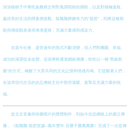
深深植根于中華民族農耕文明對風調雨順的期盼，以及對積極進取、
贏得美好生活的樸素價值觀。龍飄飄鏗鏘有力的“龍腔”，則將這種期
盼與價值觀表達得淋漓盡致，充滿力量感和感染力。
在當今社會，盡管過年的形式不斷演變，但人們對團圓、幸福、
成功的渴望從未改變。這張專輯通過網絡傳播，恰恰以一種“舊曲新
聽”的方式，喚醒了大眾共同的文化記憶和情感共鳴。它提醒著人們，
在追求現代生活的勿忘傳統文化中那些溫暖、真摯且充滿力量的祝
福。
從北京音像與快樂唱片的實體制作，到如今信息網絡上的廣泛傳
播，《龍飄飄·龍腔賀歲--鳳年豐年·百勝千勝萬萬勝》完成了一次從傳