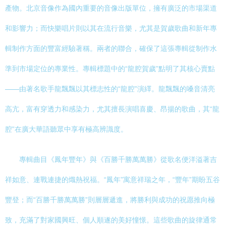
產物。北京音像作為國內重要的音像出版單位，擁有廣泛的市場渠道
和影響力；而快樂唱片則以其在流行音樂，尤其是賀歲歌曲和新年專
輯制作方面的豐富經驗著稱。兩者的聯合，確保了這張專輯從制作水
準到市場定位的專業性。專輯標題中的“龍腔賀歲”點明了其核心賣點
——由著名歌手龍飄飄以其標志性的“龍腔”演繹。龍飄飄的嗓音清亮
高亢，富有穿透力和感染力，尤其擅長演唱喜慶、昂揚的歌曲，其“龍
腔”在廣大華語聽眾中享有極高辨識度。
專輯曲目《鳳年豐年》與《百勝千勝萬萬勝》從歌名便洋溢著吉
祥如意、連戰連捷的熾熱祝福。“鳳年”寓意祥瑞之年，“豐年”期盼五谷
豐登；而“百勝千勝萬萬勝”則層層遞進，將勝利與成功的祝愿推向極
致，充滿了對家國興旺、個人順遂的美好憧憬。這些歌曲的旋律通常