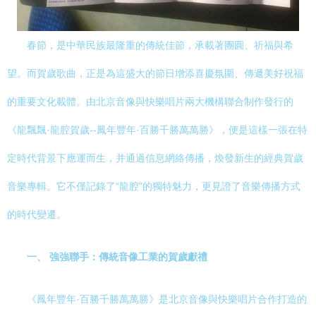
春節，是中華民族最隆重的傳統佳節，承載著團圓、祈福與希
望。而賀歲歌曲，正是為這盛大的節日增添喜慶氛圍、傳遞美好祝福
的重要文化載體。由北京音像與快樂唱片兩大機構聯合制作發行的
《龍飄飄·龍腔賀歲--鳳年豐年·百勝千勝萬萬勝》，便是這樣一張在特
定時代背景下應運而生，并通過信息網絡傳播，煥發新生的經典賀歲
音樂專輯。它不僅記錄了“龍腔”的獨特魅力，更見證了音樂傳播方式
的時代變遷。
一、 強強聯手：傳統音像工業的賀歲獻禮
《鳳年豐年·百勝千勝萬萬勝》是北京音像與快樂唱片合作打造的