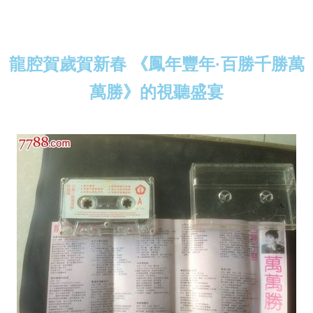
龍腔賀歲賀新春 《鳳年豐年·百勝千勝萬
萬勝》的視聽盛宴