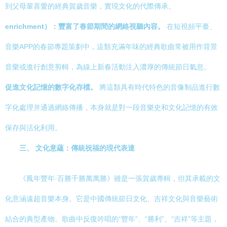
到父母輩喜愛的經典賀歲音樂，實現文化的代際傳承。
enrichment）：豐富了春節期間的網絡視聽內容。
在短視頻平臺、
音樂APP的春節專題策劃中，這類充滿年味的經典歌曲常被用作背景
音樂或進行創意剪輯，為線上新春活動注入濃厚的傳統節日氣息。
促進文化記憶的數字化存檔。
將這類具有時代特色的音像制品進行數
字化處理并通過網絡傳播，本身就是對一段音樂史和文化記憶的有效
保存與活化利用。
三、 文化意蘊：傳統祝福的現代表達
《鳳年豐年·百勝千勝萬萬勝》雖是一張賀歲專輯，但其承載的文
化意涵遠超音樂本身。它是中國傳統節日文化、吉祥文化與音樂藝術
結合的典型產物。歌曲中反復吟唱的“豐年”、“勝利”、“吉祥”等主題，